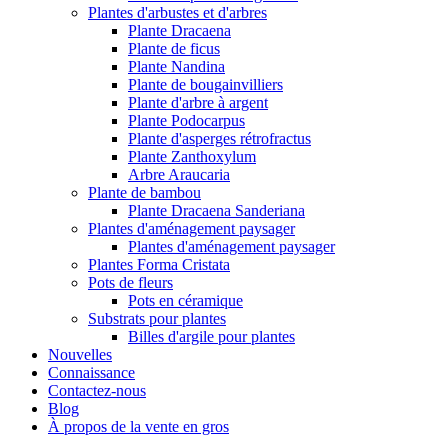
Plantes d'arbustes et d'arbres
Plante Dracaena
Plante de ficus
Plante Nandina
Plante de bougainvilliers
Plante d'arbre à argent
Plante Podocarpus
Plante d'asperges rétrofractus
Plante Zanthoxylum
Arbre Araucaria
Plante de bambou
Plante Dracaena Sanderiana
Plantes d'aménagement paysager
Plantes d'aménagement paysager
Plantes Forma Cristata
Pots de fleurs
Pots en céramique
Substrats pour plantes
Billes d'argile pour plantes
Nouvelles
Connaissance
Contactez-nous
Blog
À propos de la vente en gros