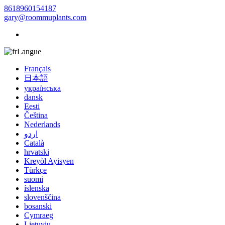
8618960154187
gary@roommuplants.com
Langue
Français
日本語
українська
dansk
Eesti
Čeština
Nederlands
اردو
Català
hrvatski
Kreyòl Ayisyen
Türkçe
suomi
íslenska
slovenščina
bosanski
Cymraeg
Lietuvių