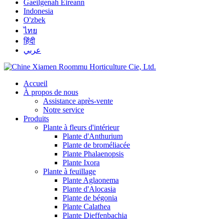
Gaeilgenah Éireann
Indonesia
O'zbek
ไทย
हिंदी
عربي
Accueil
À propos de nous
Assistance après-vente
Notre service
Produits
Plante à fleurs d'intérieur
Plante d'Anthurium
Plante de broméliacée
Plante Phalaenopsis
Plante Ixora
Plante à feuillage
Plante Aglaonema
Plante d'Alocasia
Plante de bégonia
Plante Calathea
Plante Dieffenbachia