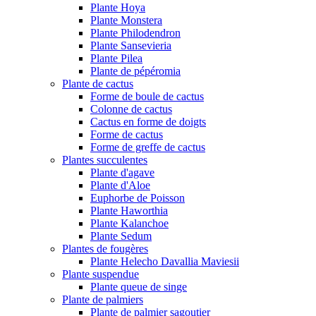
Plante Hoya
Plante Monstera
Plante Philodendron
Plante Sansevieria
Plante Pilea
Plante de pépéromia
Plante de cactus
Forme de boule de cactus
Colonne de cactus
Cactus en forme de doigts
Forme de cactus
Forme de greffe de cactus
Plantes succulentes
Plante d'agave
Plante d'Aloe
Euphorbe de Poisson
Plante Haworthia
Plante Kalanchoe
Plante Sedum
Plantes de fougères
Plante Helecho Davallia Maviesii
Plante suspendue
Plante queue de singe
Plante de palmiers
Plante de palmier sagoutier