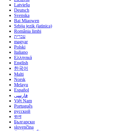
Latviešu
Deutsch
Svenska
Bai Miaowen
Srbija jezik (latinica)
România limbi
עברית
magyar
Polski
Italiano
Ελληνικά
English
한국어
Malti
Norsk
Melayu
Español
فارسی
Việt Nam
Português
русский
বাংলা
Български
slovenčina